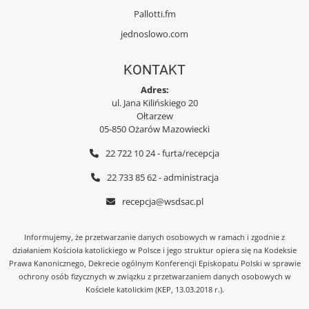
Pallotti.fm
jednoslowo.com
KONTAKT
Adres:
ul. Jana Kilińskiego 20
Ołtarzew
05-850 Ożarów Mazowiecki
22 722 10 24 - furta/recepcja
22 733 85 62 - administracja
recepcja@wsdsac.pl
Informujemy, że przetwarzanie danych osobowych w ramach i zgodnie z
działaniem Kościoła katolickiego w Polsce i jego struktur opiera się na Kodeksie
Prawa Kanonicznego, Dekrecie ogólnym Konferencji Episkopatu Polski w sprawie
ochrony osób fizycznych w związku z przetwarzaniem danych osobowych w
Kościele katolickim (KEP, 13.03.2018 r.).