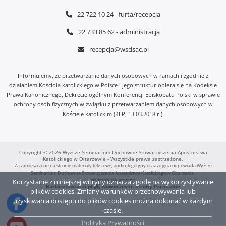
22 722 10 24 - furta/recepcja
22 733 85 62 - administracja
recepcja@wsdsac.pl
Informujemy, że przetwarzanie danych osobowych w ramach i zgodnie z
działaniem Kościoła katolickiego w Polsce i jego struktur opiera się na Kodeksie
Prawa Kanonicznego, Dekrecie ogólnym Konferencji Episkopatu Polski w sprawie
ochrony osób fizycznych w związku z przetwarzaniem danych osobowych w
Kościele katolickim (KEP, 13.03.2018 r.).
Copyright © 2026 Wyższe Seminarium Duchowne Stowarzyszenia Apostolstwa
Katolickiego w Ołtarzewie - Wszystkie prawa zastrzeżone.
Za zamieszczone na stronie materiały tekstowe, audio, logotypy oraz zdjęcia odpowiada Wyższe
Seminarium Duchowne Stowarzyszenia Apostolstwa Katolickiego w Ołtarzewie .
Wykonanie strony:
Korzystanie z niniejszej witryny oznacza zgodę na wykorzystywanie
BartoszDostatni.pl
Nowoczesne Strony Parafialne
plików cookies. Zmiany warunków przechowywania lub
uzyskiwania dostępu do plików cookies można dokonać w każdym
czasie.
Polityka Prywatności