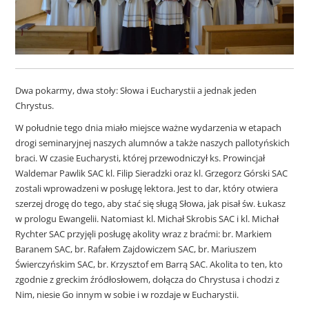
Dwa pokarmy, dwa stoły: Słowa i Eucharystii a jednak jeden
Chrystus.
W południe tego dnia miało miejsce ważne wydarzenia w etapach
drogi seminaryjnej naszych alumnów a także naszych pallotyńskich
braci. W czasie Eucharysti, której przewodniczył ks. Prowincjał
Waldemar Pawlik SAC kl. Filip Sieradzki oraz kl. Grzegorz Górski SAC
zostali wprowadzeni w posługę lektora. Jest to dar, który otwiera
szerzej drogę do tego, aby stać się sługą Słowa, jak pisał św. Łukasz
w prologu Ewangelii. Natomiast kl. Michał Skrobis SAC i kl. Michał
Rychter SAC przyjęli posługę akolity wraz z braćmi: br. Markiem
Baranem SAC, br. Rafałem Zajdowiczem SAC, br. Mariuszem
Świerczyńskim SAC, br. Krzysztof em Barrą SAC. Akolita to ten, kto
zgodnie z greckim źródłosłowem, dołącza do Chrystusa i chodzi z
Nim, niesie Go innym w sobie i w rozdaje w Eucharystii.